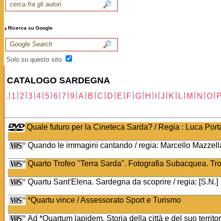
Ricerca su Google
Solo su questo sito
CATALOGO SARDEGNA
|
|
|
|
|
|
|
|
|
|
|
|
|
|
|
|
|
|
|
|
|
|
|
|
.
1
2
3
4
5
6
7
9
A
B
C
D
E
F
G
H
I
J
K
L
M
N
O
Quale futuro per la Cineteca Sarda? / Regia : Luca Portas
Quando le immagini cantando / regia: Marcello Mazzella 
Quarto Trofeo "Terra Sarda". Fotografia Subacquea. Trof
Quartu Sant'Elena. Sardegna da scoprire / regia: [S.N.]
*Quartu vince / Assessorato Sport e Turismo
Ad *Quartum lapidem. Storia della città e del suo territor