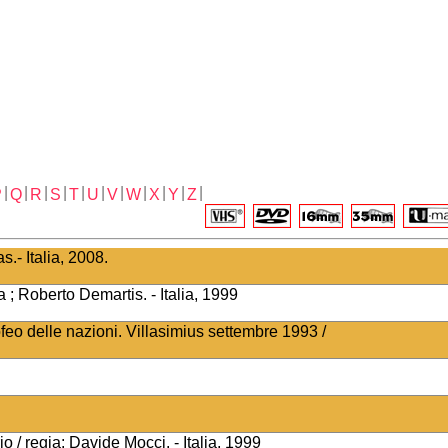
|
|
|
|
|
|
|
|
|
|
|
P
Q
R
S
T
U
V
W
X
Y
Z
.- Italia, 2008.
; Roberto Demartis. - Italia, 1999
eo delle nazioni. Villasimius settembre 1993 /
io / regia: Davide Mocci. - Italia, 1999