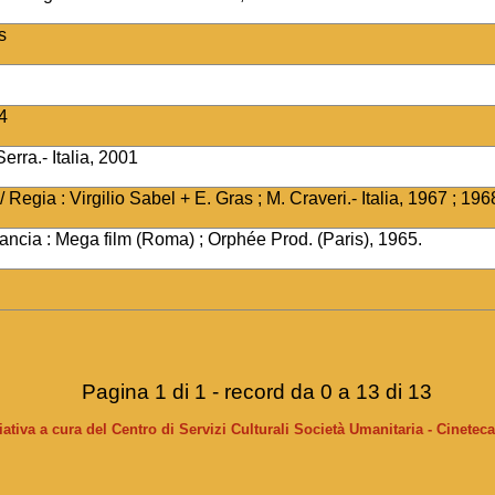
s
64
erra.- Italia, 2001
/ Regia : Virgilio Sabel + E. Gras ; M. Craveri.- Italia, 1967 ; 196
rancia : Mega film (Roma) ; Orphée Prod. (Paris), 1965.
Pagina 1 di 1 - record da 0 a 13 di 13
ziativa a cura del Centro di Servizi Culturali Società Umanitaria - Cinetec