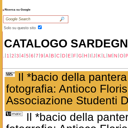
Ricerca su Google
Solo su questo sito
CATALOGO SARDEG
|
|
|
|
|
|
|
|
|
|
|
|
|
|
|
|
|
|
|
|
|
|
|
|
.
1
2
3
4
5
6
7
9
A
B
C
D
E
F
G
H
I
J
K
L
M
N
O
Il *bacio della pantera
fotografia: Antioco Floris
Associazione Studenti D
Il *bacio della pante