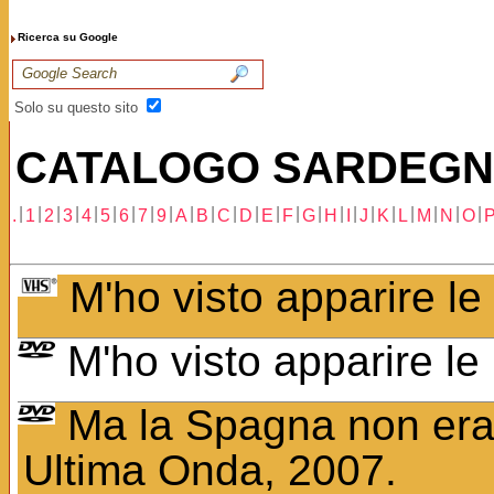
Ricerca su Google
Solo su questo sito
CATALOGO SARDEG
|
|
|
|
|
|
|
|
|
|
|
|
|
|
|
|
|
|
|
|
|
|
|
|
.
1
2
3
4
5
6
7
9
A
B
C
D
E
F
G
H
I
J
K
L
M
N
O
M'ho visto apparire le 
M'ho visto apparire le 
Ma la Spagna non era ca
Ultima Onda, 2007.