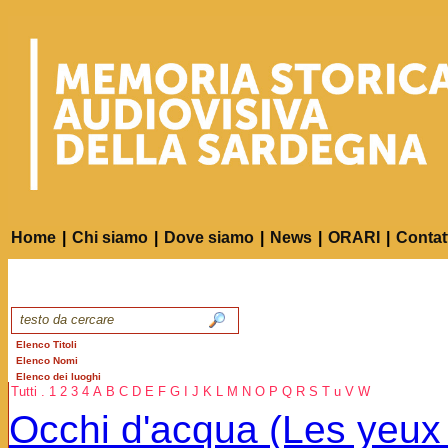
Home
|
Chi siamo
|
Dove siamo
|
News
|
ORARI
|
Contat
Elenco Titoli
Elenco Nomi
Elenco dei luoghi
Tutti
.
1
2
3
4
A
B
C
D
E
F
G
I
J
K
L
M
N
O
P
Q
R
S
T
u
V
W
Occhi d'acqua (Les yeux 