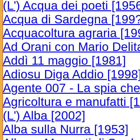
(L') Acqua dei poeti [195
Acqua di Sardegna [199?
Acquacoltura agraria [19
Ad Orani con Mario Delit
Addì 11 maggio [1981]
Adiosu Diga Addio [1998
Agente 007 - La spia ch
Agricoltura e manufatti [
(L') Alba [2002]
Alba sulla Nurra [1953]