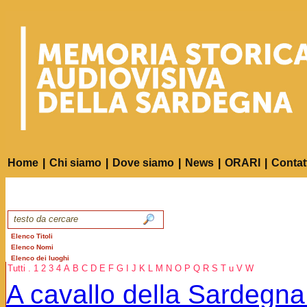
Home
|
Chi siamo
|
Dove siamo
|
News
|
ORARI
|
Contat
Elenco Titoli
Elenco Nomi
Elenco dei luoghi
Tutti
.
1
2
3
4
A
B
C
D
E
F
G
I
J
K
L
M
N
O
P
Q
R
S
T
u
V
W
A cavallo della Sardegna