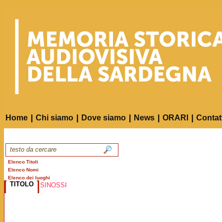
Home
|
Chi siamo
|
Dove siamo
|
News
|
ORARI
|
Contat
Elenco Titoli
Elenco Nomi
Elenco dei luoghi
TITOLO
SINOSSI