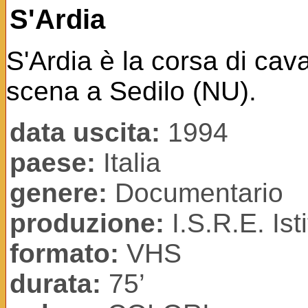
S'Ardia
S'Ardia è la corsa di caval
scena a Sedilo (NU).
data uscita:
1994
paese:
Italia
genere:
Documentario
produzione:
I.S.R.E. Is
formato:
VHS
durata:
75’