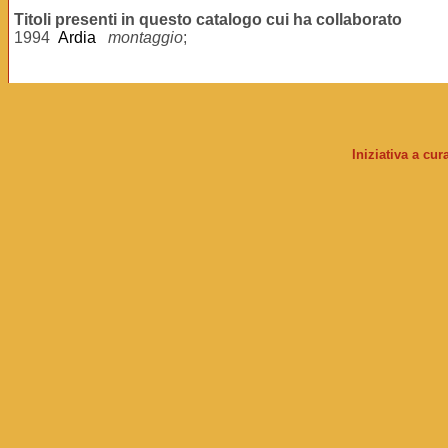
Titoli presenti in questo catalogo cui ha collaborato
1994
Ardia
montaggio
;
Iniziativa a cu