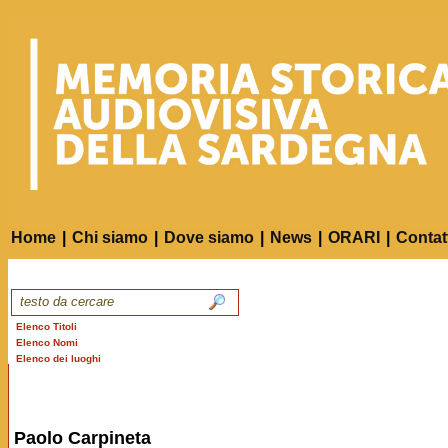
Home
|
Chi siamo
|
Dove siamo
|
News
|
ORARI
|
Contat
Elenco Titoli
Elenco Nomi
Elenco dei luoghi
Paolo Carpineta