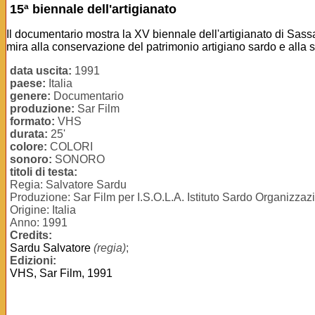
15ª biennale dell'artigianato
Il documentario mostra la XV biennale dell'artigianato di Sassar
mira alla conservazione del patrimonio artigiano sardo e alla 
data uscita:
1991
paese:
Italia
genere:
Documentario
produzione:
Sar Film
formato:
VHS
durata:
25'
colore:
COLORI
sonoro:
SONORO
titoli di testa:
Regia: Salvatore Sardu
Produzione: Sar Film per I.S.O.L.A. Istituto Sardo Organizzaz
Origine: Italia
Anno: 1991
Credits:
Sardu Salvatore
(regia)
;
Edizioni:
VHS, Sar Film, 1991