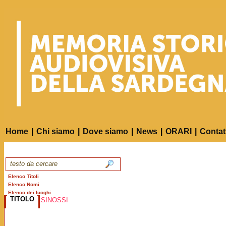
Home
|
Chi siamo
|
Dove siamo
|
News
|
ORARI
|
Contat
Elenco Titoli
Elenco Nomi
Elenco dei luoghi
TITOLO
SINOSSI