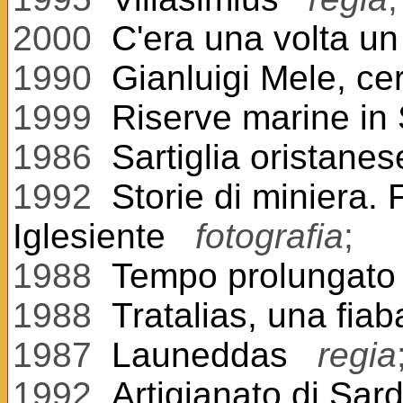
2000
C'era una volta un
1990
Gianluigi Mele, ce
1999
Riserve marine in
1986
Sartiglia oristanes
1992
Storie di miniera. 
Iglesiente
fotografia
;
1988
Tempo prolungato
1988
Tratalias, una fiab
1987
Launeddas
regia
1992
Artigianato di Sard