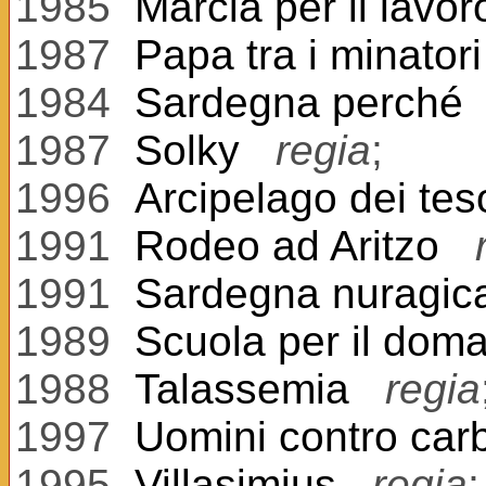
1985
Marcia per il lavor
1987
Papa tra i minatori
1984
Sardegna perché
1987
Solky
regia
;
1996
Arcipelago dei tes
1991
Rodeo ad Aritzo
1991
Sardegna nuragic
1989
Scuola per il doma
1988
Talassemia
regia
1997
Uomini contro car
1995
Villasimius
regia
;