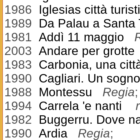
1986
Iglesias città turist
1989
Da Palau a Santa T
1981
Addì 11 maggio
2003
Andare per grotte
1983
Carbonia, una citt
1990
Cagliari. Un sogno 
1988
Montessu
Regia
;
1994
Carrela 'e nanti
1982
Buggerru. Dove n
1990
Ardia
Regia
;