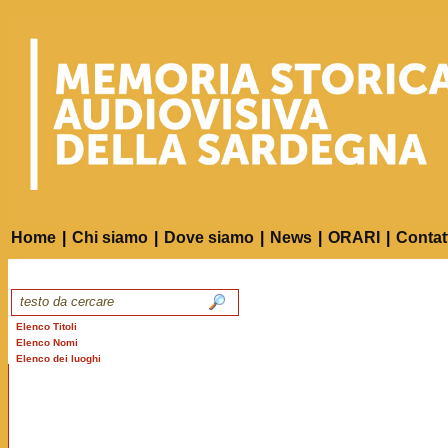
Home
|
Chi siamo
|
Dove siamo
|
News
|
ORARI
|
Contat
Elenco Titoli
Elenco Nomi
Elenco dei luoghi