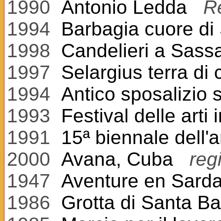
1990
Antonio Ledda
R
1994
Barbagia cuore di
1998
Candelieri a Sassa
1997
Selargius terra di 
1994
Antico sposalizio 
1993
Festival delle arti
1991
15ª biennale dell'a
2000
Avana, Cuba
reg
1947
Aventure en Sard
1986
Grotta di Santa B