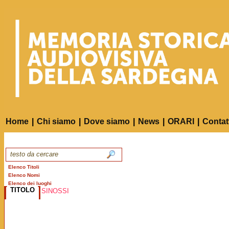
Home
|
Chi siamo
|
Dove siamo
|
News
|
ORARI
|
Contat
Elenco Titoli
Elenco Nomi
Elenco dei luoghi
TITOLO
SINOSSI