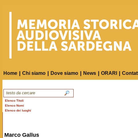
Home
|
Chi siamo
|
Dove siamo
|
News
|
ORARI
|
Contat
Elenco Titoli
Elenco Nomi
Elenco dei luoghi
Marco Gallus