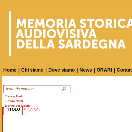
Home
|
Chi siamo
|
Dove siamo
|
News
|
ORARI
|
Contat
Elenco Titoli
Elenco Nomi
Elenco dei luoghi
TITOLO
SINOSSI