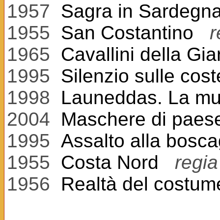
1957
Sagra in Sardegn
1955
San Costantino
r
1965
Cavallini della Gia
1995
Silenzio sulle cost
1998
Launeddas. La mus
2004
Maschere di paes
1995
Assalto alla bosca
1955
Costa Nord
regia
1956
Realtà del costum