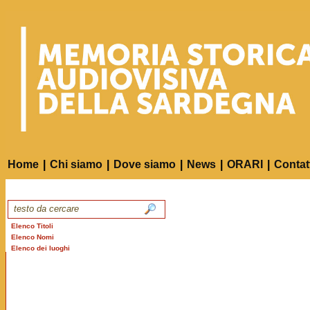
Home
|
Chi siamo
|
Dove siamo
|
News
|
ORARI
|
Contat
Elenco Titoli
Elenco Nomi
Elenco dei luoghi