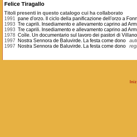
Felice Tiragallo
Titoli presenti in questo catalogo cui ha collaborato
1991
pane d'orzo. Il ciclo della panificazione dell'orzo a Fonn
1993
Tre caprili. Insediamento e allevamento caprino ad Ar
1993
Tre caprili. Insediamento e allevamento caprino ad Ar
1978
Coìle. Un documentario sul lavoro dei pastori di Villa
1997
Nostra Sennora de Baluvirde. La festa come dono
aut
1997
Nostra Sennora de Baluvirde. La festa come dono
reg
Ini