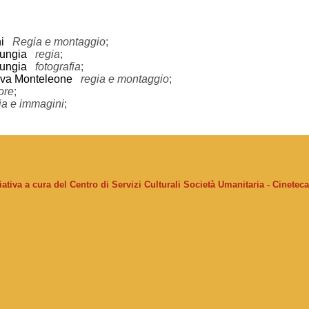
i
Regia e montaggio
;
mungia
regia
;
mungia
fotografia
;
nova Monteleone
regia e montaggio
;
ore
;
ia e immagini
;
ziativa a cura del Centro di Servizi Culturali Società Umanitaria - Cinetec