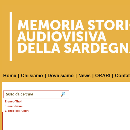
Home
|
Chi siamo
|
Dove siamo
|
News
|
ORARI
|
Contat
Elenco Titoli
Elenco Nomi
Elenco dei luoghi