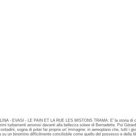
 EVASI - LE PAIN ET LA RUE LES MISTONS TRAMA: E' la storia di cinque
rimi turbamenti amorosi davanti alla bellezza solare di Bernadette. Poi Gérard 
ini, sogna di poter far propria un' immagine: in aereoplano che, tutti i gio
a su un binomino difficilmente concilisbile come quello del possesso e della l