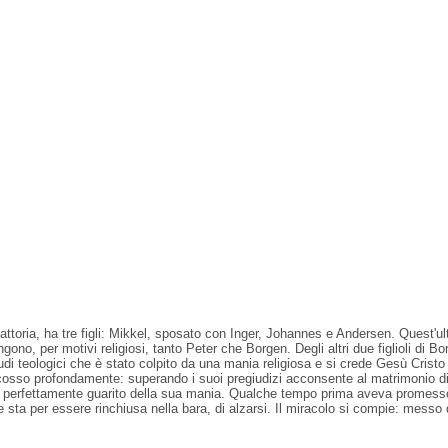
ia, ha tre figli: Mikkel, sposato con Inger, Johannes e Andersen. Quest'ultim
no, per motivi religiosi, tanto Peter che Borgen. Degli altri due figlioli di Bor
udi teologici che è stato colpito da una mania religiosa e si crede Gesù Crist
è scosso profondamente: superando i suoi pregiudizi acconsente al matrimonio 
 è perfettamente guarito della sua mania. Qualche tempo prima aveva promesso a
sta per essere rinchiusa nella bara, di alzarsi. Il miracolo si compie: messo di