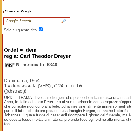
Ricerca su Google
Solo su questo sito
Ordet = Idem
regia: Carl Theodor Dreyer
N° associato: 6348
Danimarca, 1954
1 videocassetta (VHS) ; (124 min) : b/n
((abstract))
ORDET TRAMA: Il vecchio Borgen, che possiede in Danimarca una ricca fattor
Anna, la figlia del sarto Peter; ma al suo matrimonio con la ragazza s'oppongo
che vorrebbe ricondurlo alla fede; Johannes si è talmente immerso negli st
parto. Il lutto ed il dolore pesano sulla famiglia Borgen, ed anche Peter 
Johannes, il quale fugge di casa: egli ricompare il giorno del funerale, ma
se questa fosse morta: animato da profonda fede egli ordina alla morta, che 
fede.