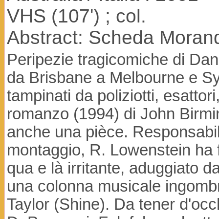
VHS (107') ; col.
Abstract: Scheda Morand
Peripezie tragicomiche di Danny
da Brisbane a Melbourne e Sydn
tampinati da poliziotti, esattor
romanzo (1994) di John Birming
anche una pièce. Responsabile
montaggio, R. Lowenstein ha f
qua e là irritante, aduggiato d
una colonna musicale ingombran
Taylor (Shine). Da tener d'occ