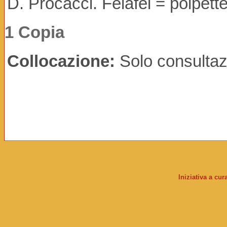
D. Procacci. Felafel = polpette
1 Copia
Collocazione:
Solo consultaz
Iniziativa a cu