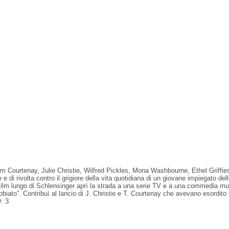
m Courtenay, Julie Christie, Wilfred Pickles, Mona Washbourne, Ethel Griffie
 di rivolta contro il grigiore della vita quotidiana di un giovane impiegato dell
 film lungo di Schlensinger aprì la strada a una serie TV e a una commedia m
rrabbiato”. Contribuì al lancio di J. Christie e T. Courtenay che avevano es
: 3