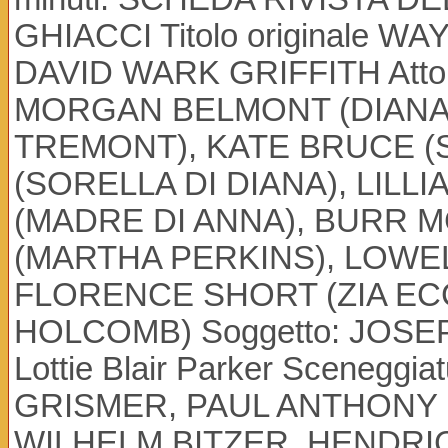
GHIACCI Titolo originale W
DAVID WARK GRIFFITH Att
MORGAN BELMONT (DIANA
TREMONT), KATE BRUCE (
(SORELLA DI DIANA), LILL
(MADRE DI ANNA), BURR M
(MARTHA PERKINS), LOW
FLORENCE SHORT (ZIA EC
HOLCOMB) Soggetto: JOSEPH
Lottie Blair Parker Sceneg
GRISMER, PAUL ANTHONY KE
WILHELM BITZER, HENDRIC