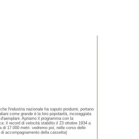
 che l'industria nazionale ha saputo produrre, portano
taliani come grande è la loro popolarità, incoraggiata
lli d'aeroplani. Apriamo il programma con la
l record di velocità stabilito il 23 ottobre 1934 a
 di 17.000 metri. vedremo poi, nelle corso delle
iant di accompagnamento della cassetta)