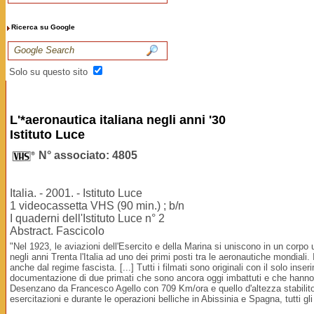
Ricerca su Google
Solo su questo sito
L'*aeronautica italiana negli anni '30
Istituto Luce
N° associato: 4805
Italia. - 2001. - Istituto Luce
1 videocassetta VHS (90 min.) ; b/n
I quaderni dell'Istituto Luce n° 2
Abstract. Fascicolo
"Nel 1923, le aviazioni dell'Esercito e della Marina si uniscono in un corpo
negli anni Trenta l'Italia ad uno dei primi posti tra le aeronautiche mondiali
anche dal regime fascista. [...] Tutti i filmati sono originali con il solo ins
documentazione di due primati che sono ancora oggi imbattuti e che hanno co
Desenzano da Francesco Agello con 709 Km/ora e quello d'altezza stabilito i
esercitazioni e durante le operazioni belliche in Abissinia e Spagna, tutti g