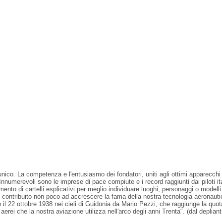
 unico. La competenza e l'entusiasmo dei fondatori, uniti agli ottimi apparecchi
. Innumerevoli sono le imprese di pace compiute e i record raggiunti dai piloti i
erimento di cartelli esplicativi per meglio individuare luoghi, personaggi o mode
ntribuito non poco ad accrescere la fama della nostra tecnologia aeronautica: i
l 22 ottobre 1938 nei cieli di Guidonia da Mario Pezzi, che raggiunge la quota
li aerei che la nostra aviazione utilizza nell'arco degli anni Trenta". (dal depl