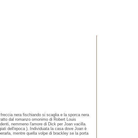
cia nera fischiando si scaglia e la sporca nera
, tratto dal romanzo omonimo di Robert Louis
ndenti, nemmeno l'amore di Dick per Joan vacilla.
iati dell'epoca ). Individuata la casa dove Joan è
berarla, mentre quella volpe di brackley se la porta