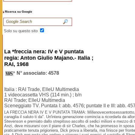
Ricerca su Google
Solo su questo sito
La *freccia nera: IV e V puntata
regia: Anton Giulio Majano.- Italia ;
RAI, 1968
N° associato: 4578
Italia : RAI Trade, ElleU Multimedia
1 videocassetta VHS (114 min.) ; b/n
RAI Trade; ElleU Multimedia
Sceneggiato TV. Puntata I: abb. 4576; puntate II e III: abb. 457
LA FRECCIA NERA IV E V PUNTATA TRAMA: Millenovecentosessantotto, 22 di
canaglia il saluto ti da". Un'intera generazione comincia a ricordarla da al
Stevenson e premiato dallo strepitoso ascolto di sedici milioni e mezzo di 
Anzi, deve misurarsi con il piano di sir Charles, che ha promesso in sposa l
praticamente tenuta prigioniera, Dick prova a liberarla, ma finisce per front
via. A Dick non resta che andare a stanare i suoi nemici al castello di Shor