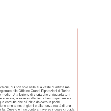
oni, qui non solo nella sua veste di artista ma
egistrato alle Officine Grandi Riparazioni di Torino
e medie. Una lezione di storia che ci riguarda tutti
crivere, a essere cittadini, a farsi rispettare e a
ingua comune che all’inizio davvero in pochi
e sino ai nostri giorni e alla nuova realtà di una
a. Questo è il racconto attraverso il quale ci guida