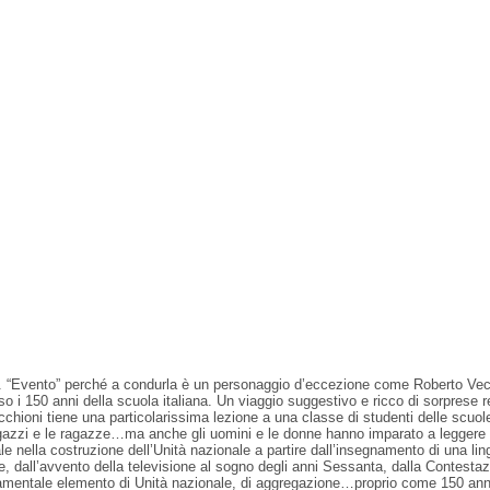
Evento” perché a condurla è un personaggio d’eccezione come Roberto Vecchi
so i 150 anni della scuola italiana. Un viaggio suggestivo e ricco di sorprese r
 Vecchioni tiene una particolarissima lezione a una classe di studenti delle scuol
ragazzi e le ragazze…ma anche gli uomini e le donne hanno imparato a leggere e s
tale nella costruzione dell’Unità nazionale a partire dall’insegnamento di una l
dall’avvento della televisione al sogno degli anni Sessanta, dalla Contestazion
damentale elemento di Unità nazionale, di aggregazione…proprio come 150 anni f