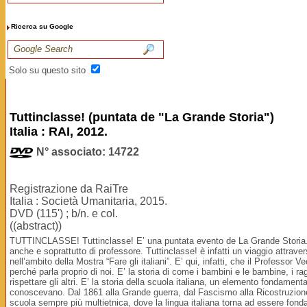
Ricerca su Google
Solo su questo sito
Tuttinclasse! (puntata de "La Grande Storia")
Italia : RAI, 2012.
N° associato: 14722
Registrazione da RaiTre
Italia : Società Umanitaria, 2015.
DVD (115') ; b/n. e col.
((abstract))
TUTTINCLASSE! Tuttinclasse! E’ una puntata evento de La Grande Storia. “
anche e soprattutto di professore. Tuttinclasse! è infatti un viaggio attraver
nell’ambito della Mostra “Fare gli italiani”. E’ qui, infatti, che il Professor
perché parla proprio di noi. E’ la storia di come i bambini e le bambine, i 
rispettare gli altri. E’ la storia della scuola italiana, un elemento fondamen
conoscevano. Dal 1861 alla Grande guerra, dal Fascismo alla Ricostruzione, 
scuola sempre più multietnica, dove la lingua italiana torna ad essere fon