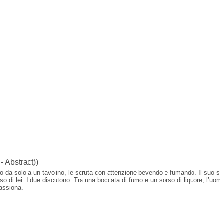
- Abstract))
o da solo a un tavolino, le scruta con attenzione bevendo e fumando. Il suo s
so di lei. I due discutono. Tra una boccata di fumo e un sorso di liquore, l’uom
passiona.