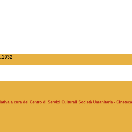
a,1932.
ziativa a cura del Centro di Servizi Culturali Società Umanitaria - Cinetec