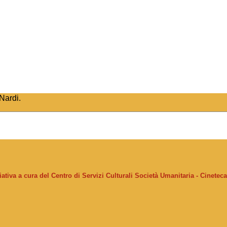
Nardi.
ziativa a cura del Centro di Servizi Culturali Società Umanitaria - Cinetec