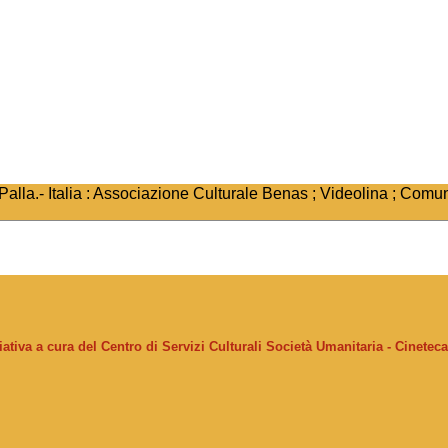
 Palla.- Italia : Associazione Culturale Benas ; Videolina ; Comu
ziativa a cura del Centro di Servizi Culturali Società Umanitaria - Cinetec