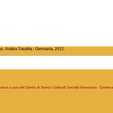
ur.- Arabia Saudita ; Germania, 2012.
ziativa a cura del Centro di Servizi Culturali Società Umanitaria - Cinetec