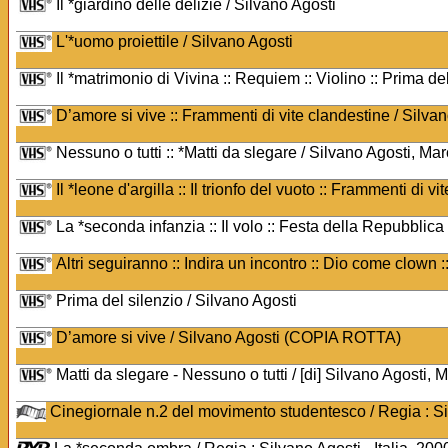
Il *giardino delle delizie / Silvano Agosti
L'*uomo proiettile / Silvano Agosti
Il *matrimonio di Vivina :: Requiem :: Violino :: Prima de
D’amore si vive :: Frammenti di vite clandestine / Silva
Nessuno o tutti :: *Matti da slegare / Silvano Agosti, Ma
Il *leone d'argilla :: Il trionfo del vuoto :: Frammenti di v
La *seconda infanzia :: Il volo :: Festa della Repubblica
Altri seguiranno :: Indira un incontro :: Dio come clown :
Prima del silenzio / Silvano Agosti
D’amore si vive / Silvano Agosti (COPIA ROTTA)
Matti da slegare - Nessuno o tutti / [di] Silvano Agosti,
Cinegiornale n.2 del movimento studentesco / Regia : Sil