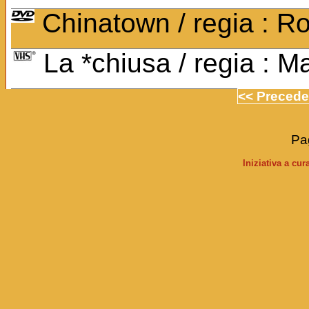
Chinatown / regia : R
La *chiusa / regia : Ma
<< Precede
Pag
Iniziativa a cu