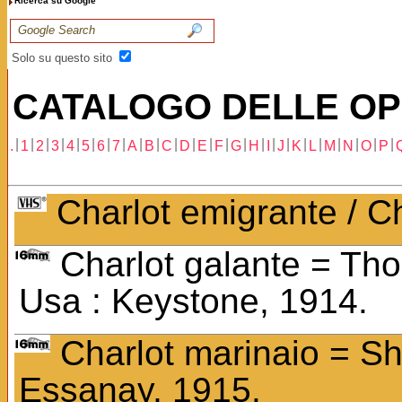
Ricerca su Google
Solo su questo sito
CATALOGO DELLE OP
|
|
|
|
|
|
|
|
|
|
|
|
|
|
|
|
|
|
|
|
|
|
|
|
.
1
2
3
4
5
6
7
A
B
C
D
E
F
G
H
I
J
K
L
M
N
O
P
Charlot emigrante / C
Charlot galante = Tho
Usa : Keystone, 1914.
Charlot marinaio = Sh
Essanay, 1915.