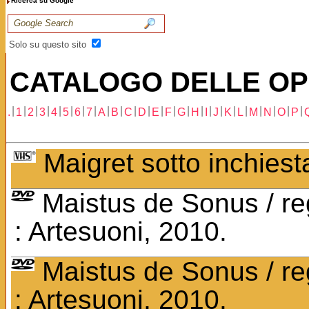
Ricerca su Google
Solo su questo sito
CATALOGO DELLE OP
|
|
|
|
|
|
|
|
|
|
|
|
|
|
|
|
|
|
|
|
|
|
|
|
.
1
2
3
4
5
6
7
A
B
C
D
E
F
G
H
I
J
K
L
M
N
O
P
Maigret sotto inchiesta
Maistus de Sonus / re
: Artesuoni, 2010.
Maistus de Sonus / re
: Artesuoni, 2010.