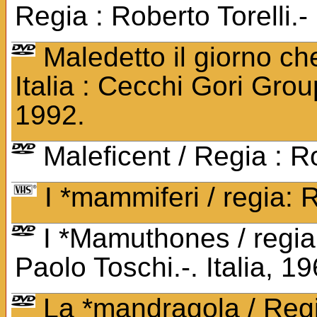
Regia : Roberto Torelli.-
Maledetto il giorno che
Italia : Cecchi Gori Gro
1992.
Maleficent / Regia : 
I *mammiferi / regia:
I *Mamuthones / regia:
Paolo Toschi.-. Italia, 1
La *mandragola / Regia