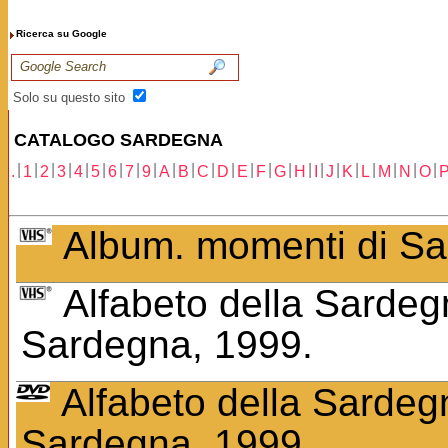
Ricerca su Google
Solo su questo sito
CATALOGO SARDEGNA
|
|
|
|
|
|
|
|
|
|
|
|
|
|
|
|
|
|
|
|
|
|
|
|
.
1
2
3
4
5
6
7
9
A
B
C
D
E
F
G
H
I
J
K
L
M
N
O
Album. momenti di Sard
Alfabeto della Sardeg
Sardegna, 1999.
Alfabeto della Sardegn
Sardegna, 1999.