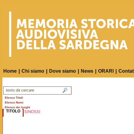
Home
|
Chi siamo
|
Dove siamo
|
News
|
ORARI
|
Contat
Elenco Titoli
Elenco Nomi
Elenco dei luoghi
TITOLO
SINOSSI