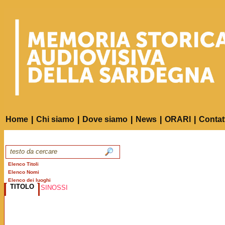
Home
|
Chi siamo
|
Dove siamo
|
News
|
ORARI
|
Contat
Elenco Titoli
Elenco Nomi
Elenco dei luoghi
TITOLO
SINOSSI