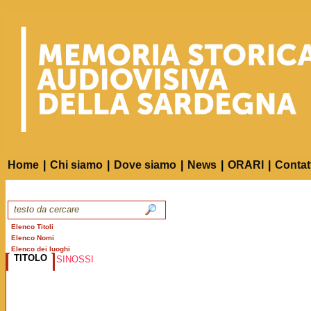
Home
|
Chi siamo
|
Dove siamo
|
News
|
ORARI
|
Contat
Elenco Titoli
Elenco Nomi
Elenco dei luoghi
TITOLO
SINOSSI