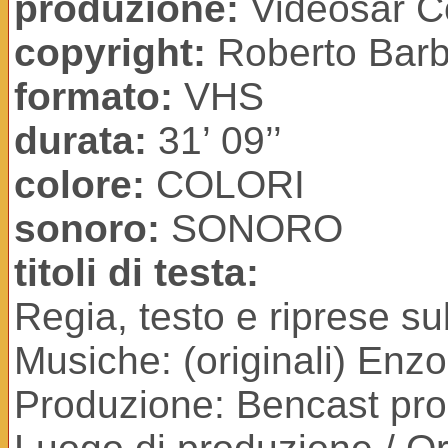
produzione:
Videosar C
copyright:
Roberto Barb
formato:
VHS
durata:
31’ 09’’
colore:
COLORI
sonoro:
SONORO
titoli di testa:
Regia, testo e riprese s
Musiche: (originali) Enz
Produzione: Bencast prod