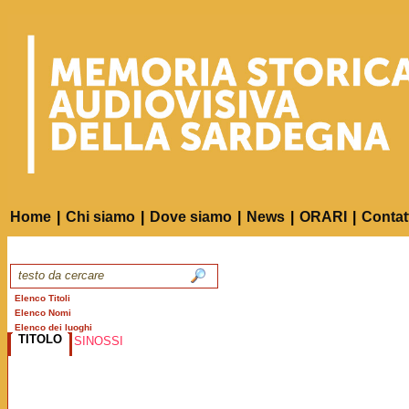
Home
|
Chi siamo
|
Dove siamo
|
News
|
ORARI
|
Contat
Elenco Titoli
Elenco Nomi
Elenco dei luoghi
TITOLO
SINOSSI