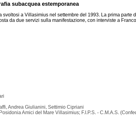
ografia subacquea estemporanea
 svoltosi a Villasimius nel settembre del 1993. La prima parte d
posta da due servizi sulla manifestazione, con interviste a Franc
ri
ffi, Andrea Giulianini, Settimio Cipriani
sidonia Amici del Mare Villasimius; F.I.P.S. - C.M.A.S. (Confed