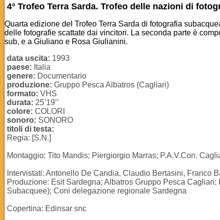
4° Trofeo Terra Sarda. Trofeo delle nazioni di fot
Quarta edizione del Trofeo Terra Sarda di fotografia subacquea
delle fotografie scattate dai vincitori. La seconda parte è com
sub, e a Giuliano e Rosa Giulianini.
data uscita:
1993
paese:
Italia
genere:
Documentario
produzione:
Gruppo Pesca Albatros (Cagliari)
formato:
VHS
durata:
25’19’’
colore:
COLORI
sonoro:
SONORO
titoli di testa:
Regia: [S.N.]
Montaggio: Tito Mandis; Piergiorgio Marras; P.A.V.Con. Caglia
Intervistati: Antonello De Candia, Claudio Bertasini, Franco Ba
Produzione: Esit Sardegna; Albatros Gruppo Pesca Cagliari; Po
Subacquee); Coni delegazione regionale Sardegna
Copertina: Edinsar snc