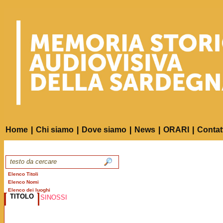
Home
|
Chi siamo
|
Dove siamo
|
News
|
ORARI
|
Contat
Elenco Titoli
Elenco Nomi
Elenco dei luoghi
TITOLO
SINOSSI