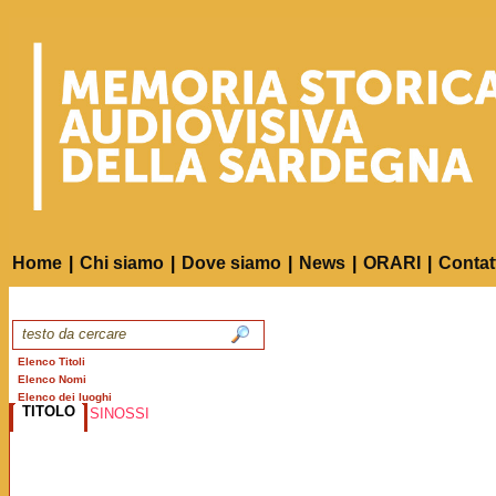
Home
|
Chi siamo
|
Dove siamo
|
News
|
ORARI
|
Contat
Elenco Titoli
Elenco Nomi
Elenco dei luoghi
TITOLO
SINOSSI