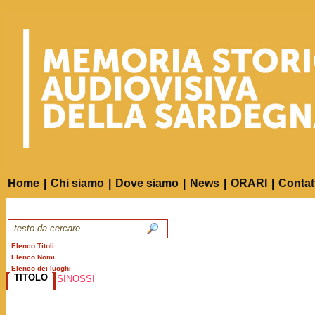
Home
|
Chi siamo
|
Dove siamo
|
News
|
ORARI
|
Contat
Elenco Titoli
Elenco Nomi
Elenco dei luoghi
TITOLO
SINOSSI