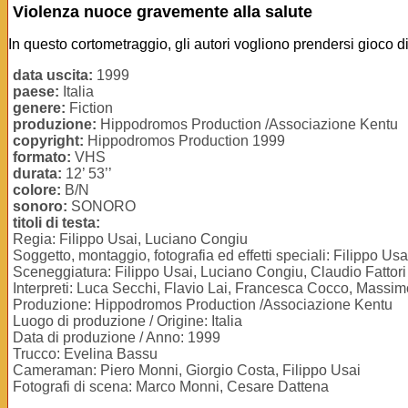
Violenza nuoce gravemente alla salute
In questo cortometraggio, gli autori vogliono prendersi gioco d
data uscita:
1999
paese:
Italia
genere:
Fiction
produzione:
Hippodromos Production /Associazione Kentu
copyright:
Hippodromos Production 1999
formato:
VHS
durata:
12’ 53’’
colore:
B/N
sonoro:
SONORO
titoli di testa:
Regia: Filippo Usai, Luciano Congiu
Soggetto, montaggio, fotografia ed effetti speciali: Filippo Usa
Sceneggiatura: Filippo Usai, Luciano Congiu, Claudio Fattori
Interpreti: Luca Secchi, Flavio Lai, Francesca Cocco, Massi
Produzione: Hippodromos Production /Associazione Kentu
Luogo di produzione / Origine: Italia
Data di produzione / Anno: 1999
Trucco: Evelina Bassu
Cameraman: Piero Monni, Giorgio Costa, Filippo Usai
Fotografi di scena: Marco Monni, Cesare Dattena