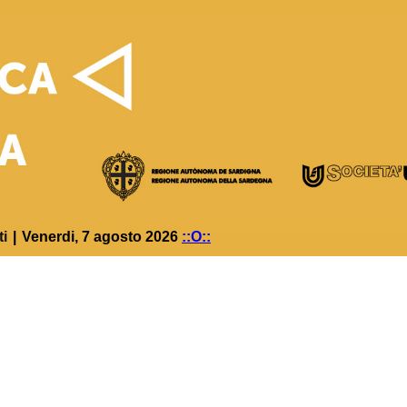
ti
|
Venerdi, 7 agosto 2026
::O::