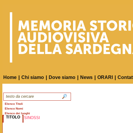
Home
|
Chi siamo
|
Dove siamo
|
News
|
ORARI
|
Contat
Elenco Titoli
Elenco Nomi
Elenco dei luoghi
TITOLO
SINOSSI