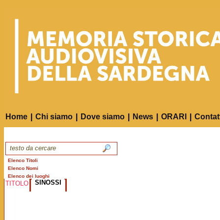
Home
|
Chi siamo
|
Dove siamo
|
News
|
ORARI
|
Contat
Elenco Titoli
Elenco Nomi
Elenco dei luoghi
SINOSSI
TITOLO