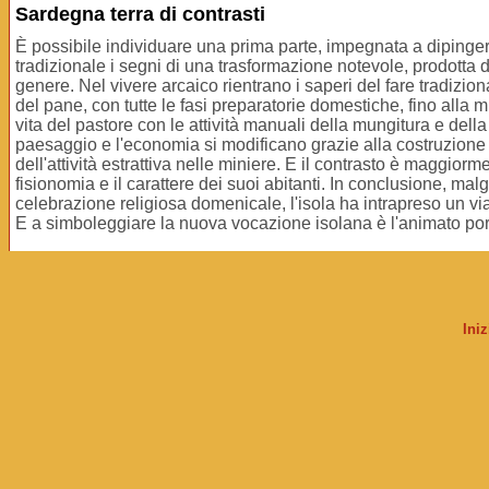
Sardegna terra di contrasti
È possibile individuare una prima parte, impegnata a dipinger
tradizionale i segni di una trasformazione notevole, prodotta d
genere. Nel vivere arcaico rientrano i saperi del fare tradizional
del pane, con tutte le fasi preparatorie domestiche, fino alla mi
vita del pastore con le attività manuali della mungitura e dell
paesaggio e l'economia si modificano grazie alla costruzione di 
dell'attività estrattiva nelle miniere. E il contrasto è maggi
fisionomia e il carattere dei suoi abitanti. In conclusione, m
celebrazione religiosa domenicale, l'isola ha intrapreso un via
E a simboleggiare la nuova vocazione isolana è l'animato por
Ini