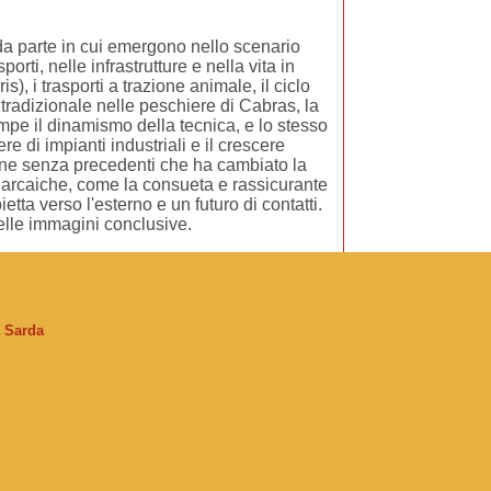
nda parte in cui emergono nello scenario
ti, nelle infrastrutture e nella vita in
s), i trasporti a trazione animale, il ciclo
a tradizionale nelle peschiere di Cabras, la
ompe il dinamismo della tecnica, e lo stesso
e di impianti industriali e il crescere
sione senza precedenti che ha cambiato la
ta arcaiche, come la consueta e rassicurante
tta verso l'esterno e un futuro di contatti.
elle immagini conclusive.
a Sarda