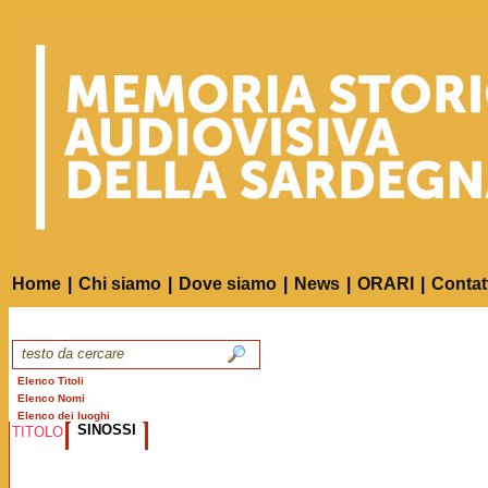
Home
|
Chi siamo
|
Dove siamo
|
News
|
ORARI
|
Contat
Elenco Titoli
Elenco Nomi
Elenco dei luoghi
SINOSSI
TITOLO