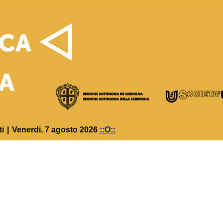
ti
|
Venerdi, 7 agosto 2026
::O::