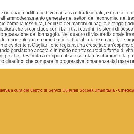
e un quadro idilliaco di vita arcaica e tradizionale, e una seco
all'ammodernamento generale nei settori dell'economia, nei traspor
e come la tessitura, l'edilizia dei mattoni di paglia e fango (ladiri
etitura che si conclude con i balli tra i covoni, i sistemi di pesc
a preparazione del formaggio. Nel quadro di vita tradizionale irr
imponenti opere come bacini artificiali, dighe e canali, il sorger
ormente evidente a Cagliari, che registra una crescita e un'espan
algrado persistano ancora e in modo non trascurabile forme di vi
ggio che, destinato a rompere il suo secolare isolamento, la proie
to cittadino, che compare in progressiva lontananza dal mare n
ziativa a cura del Centro di Servizi Culturali Società Umanitaria - Cinetec