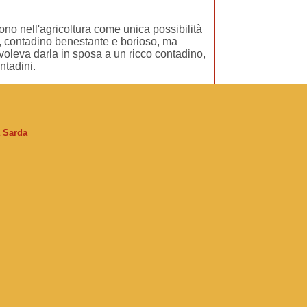
dono nell'agricoltura come unica possibilità
ro, contadino benestante e borioso, ma
 voleva darla in sposa a un ricco contadino,
ntadini.
a Sarda