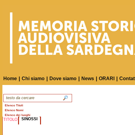
Home
|
Chi siamo
|
Dove siamo
|
News
|
ORARI
|
Contat
Elenco Titoli
Elenco Nomi
Elenco dei luoghi
SINOSSI
TITOLO