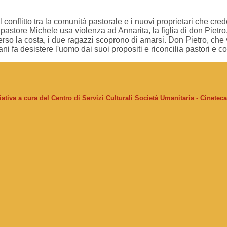
 conflitto tra la comunità pastorale e i nuovi proprietari che cre
e pastore Michele usa violenza ad Annarita, la figlia di don Piet
erso la costa, i due ragazzi scoprono di amarsi. Don Pietro, che
ni fa desistere l'uomo dai suoi propositi e riconcilia pastori e co
ziativa a cura del Centro di Servizi Culturali Società Umanitaria - Cinetec