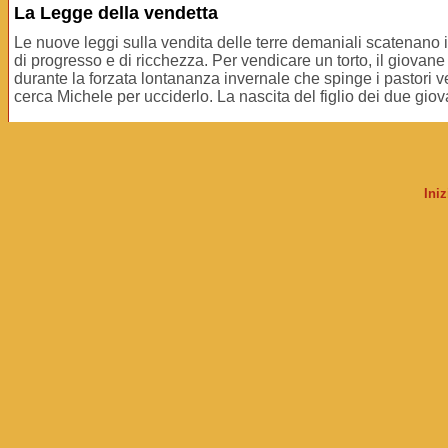
La Legge della vendetta
Le nuove leggi sulla vendita delle terre demaniali scatenano il
di progresso e di ricchezza. Per vendicare un torto, il giovan
durante la forzata lontananza invernale che spinge i pastori v
cerca Michele per ucciderlo. La nascita del figlio dei due giova
Ini