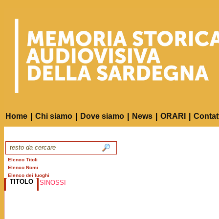
Home
|
Chi siamo
|
Dove siamo
|
News
|
ORARI
|
Contat
Elenco Titoli
Elenco Nomi
Elenco dei luoghi
TITOLO
SINOSSI