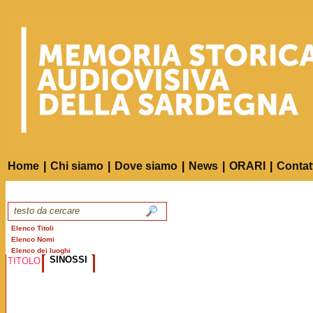
Home
|
Chi siamo
|
Dove siamo
|
News
|
ORARI
|
Contat
Elenco Titoli
Elenco Nomi
Elenco dei luoghi
SINOSSI
TITOLO