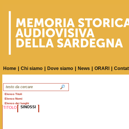
Home
|
Chi siamo
|
Dove siamo
|
News
|
ORARI
|
Contat
Elenco Titoli
Elenco Nomi
Elenco dei luoghi
SINOSSI
TITOLO