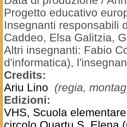
Data di produzione / An
Progetto educativo eur
Insegnanti responsabili 
Caddeo, Elsa Galitzia, Gr
Altri insegnanti: Fabio C
d'informatica), l'insegnan
Credits:
Ariu Lino
(regia, montag
Edizioni:
VHS, Scuola elementare v
circolo Quartu S. Elena 