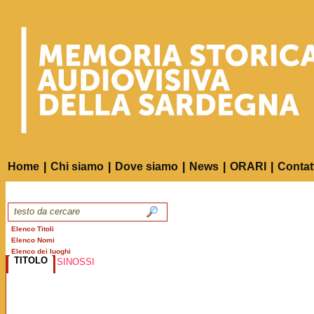
Home
|
Chi siamo
|
Dove siamo
|
News
|
ORARI
|
Contat
Elenco Titoli
Elenco Nomi
Elenco dei luoghi
TITOLO
SINOSSI