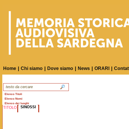
Home
|
Chi siamo
|
Dove siamo
|
News
|
ORARI
|
Contat
Elenco Titoli
Elenco Nomi
Elenco dei luoghi
SINOSSI
TITOLO