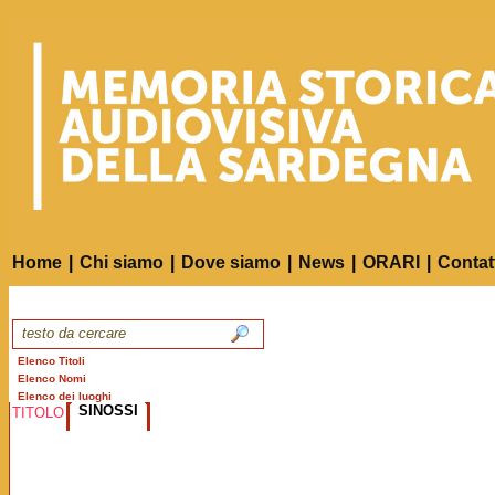
Home
|
Chi siamo
|
Dove siamo
|
News
|
ORARI
|
Contat
Elenco Titoli
Elenco Nomi
Elenco dei luoghi
SINOSSI
TITOLO