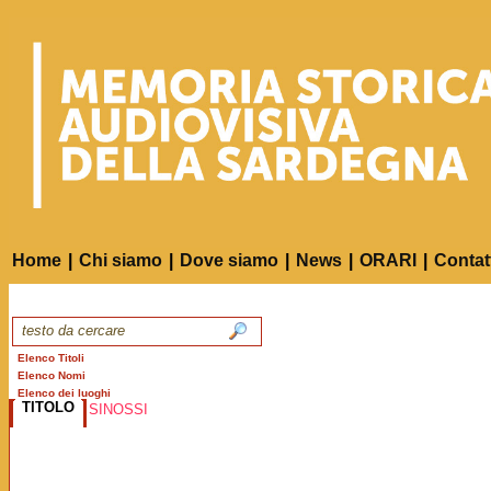
Home
|
Chi siamo
|
Dove siamo
|
News
|
ORARI
|
Contat
Elenco Titoli
Elenco Nomi
Elenco dei luoghi
TITOLO
SINOSSI