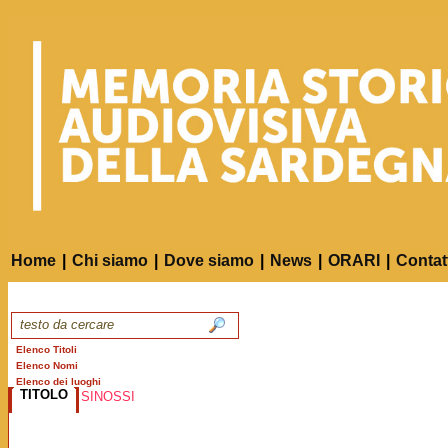
Home
|
Chi siamo
|
Dove siamo
|
News
|
ORARI
|
Contat
Elenco Titoli
Elenco Nomi
Elenco dei luoghi
TITOLO
SINOSSI